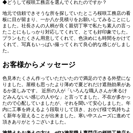
◆どうして桜咲工務店を選んでくれたのですか？
地元で信頼できそうな所を探していたところ桜咲工務店の看
板に目が留まり、一か八か見積りをお願いしてみることにし
ました。社長さんの人柄が良く親切丁寧で私たち素人の言っ
たことにもしっかり対応してくれて、とても好印象でした。
プランもたくさん用意してくれて、色決めにも時間をかけて
くれて、写真もいっぱい撮ってくれて良心的な感じがしまし
た。
お客様からメッセージ
色見本たくさん作っていただいたので満足のできる外壁にな
りました。屋根も思ったより薄めで夏どれだけ遮熱効果があ
るか楽しみです。 近所の人が「いろんな職人さんが来るけ
どみんないい感じの人やな」と言ってました。不在が多かっ
たので心配していましたが、それを聞いて安心しました。年
内に工事を終えるよう段取りして頂き、おかげ様で気持ちよ
く新年を迎えることが出来ました。寒い中スムーズに進めて
頂きありがとうございました。
塗替えをお考えの方は、ぜひ塗装職人専門店の桜咲工務店を