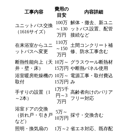
費用の
工事内容
内容詳細
目安
100万
解体・撤去、新ユニ
ユニットバス交換
～130
ットバス設置、配管
（1616サイズ）
万円
接続など
110万
在来浴室からユニ
土間コンクリート補
～150
ットバスへ変更
修、防水工事含む
万円
断熱性能向上（天
10万～
グラスウール断熱材
井・壁・床）
15万円
や断熱パネル使用
浴室暖房乾燥機の
10万～
電源工事・取付費込
取付
15万円
み
1万5千
手すりの設置（1
高齢者向けのバリア
円～3
～2本）
フリー対応
万円
浴室ドアの交換
5万～
（折れ戸・引き戸
採寸・交換含む
10万円
など）
照明・換気扇の
1万～2
省エネ対応、既存配