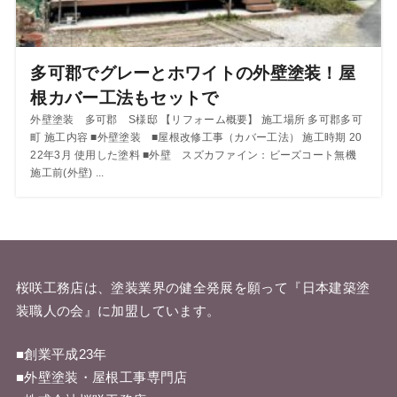
多可郡でグレーとホワイトの外壁塗装！屋
根カバー工法もセットで
外壁塗装 多可郡 S様邸 【リフォーム概要】 施工場所 多可郡多可
町 施工内容 ■外壁塗装 ■屋根改修工事（カバー工法） 施工時期 20
22年3月 使用した塗料 ■外壁 スズカファイン：ビーズコート無機
施工前(外壁) ...
桜咲工務店は、塗装業界の健全発展を願って『
日本建築塗
装職人の会
』に加盟しています。
■創業平成23年
■外壁塗装・屋根工事専門店