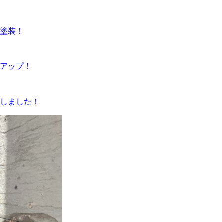
根塗装！
感アップ！
しました！