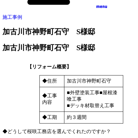
menu
施工事例
加古川市神野町石守 S様邸
加古川市神野町石守 S様邸
【リフォーム概要】
◆住所
加古川市神野町石守
■外壁塗装工事■屋根漆
◆工事
喰工事
内容
■デッキ材取替え工事
◆工期
約３週間
◆どうして桜咲工務店を選んでくれたのですか？