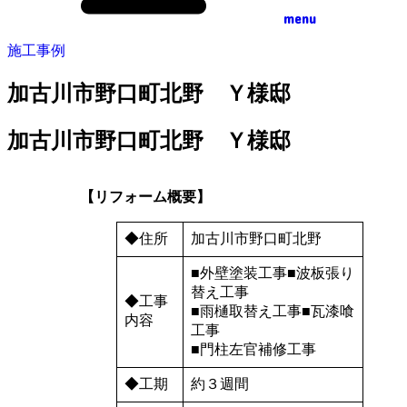
menu
施工事例
加古川市野口町北野 Ｙ様邸
加古川市野口町北野 Ｙ様邸
【リフォーム概要】
◆住所
加古川市野口町北野
■外壁塗装工事■波板張り
替え工事
◆工事
■雨樋取替え工事■瓦漆喰
内容
工事
■門柱左官補修工事
◆工期
約３週間