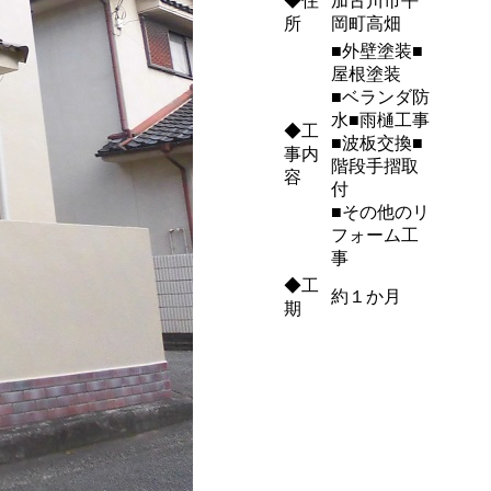
◆住
加古川市平
所
岡町高畑
■外壁塗装■
屋根塗装
■ベランダ防
水■雨樋工事
◆工
■波板交換■
事内
階段手摺取
容
付
■その他のリ
フォーム工
事
◆工
約１か月
期