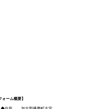
フォーム概要】
◆住所
加古郡播磨町古宮