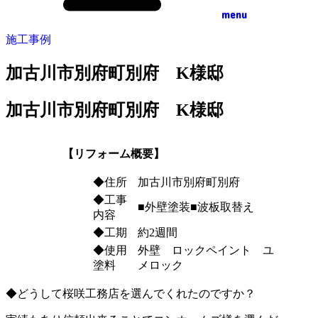
menu
施工事例
加古川市別府町別府 K様邸
加古川市別府町別府 K様邸
【リフォーム概要】
◆住所
加古川市別府町別府
◆工事
■外壁塗装■波板取替え
内容
◆工期
約2週間
◆使用
外壁 ロックペイント ユ
塗料
メロック
◆どうして桜咲工務店を選んでくれたのですか？