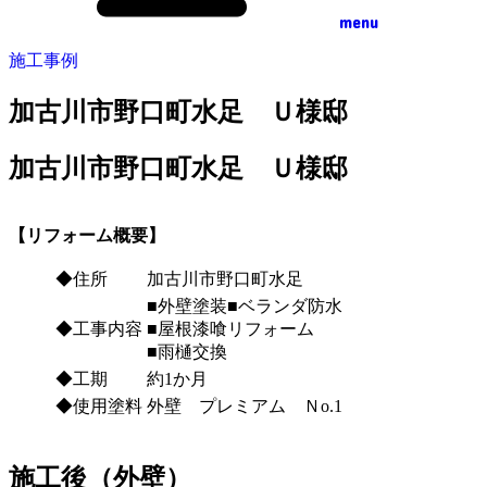
menu
施工事例
加古川市野口町水足 Ｕ様邸
加古川市野口町水足 Ｕ様邸
【リフォーム概要】
◆住所
加古川市野口町水足
■外壁塗装■ベランダ防水
◆工事内容
■屋根漆喰リフォーム
■雨樋交換
◆工期
約1か月
◆使用塗料
外壁 プレミアム Ｎo.1
施工後（外壁）