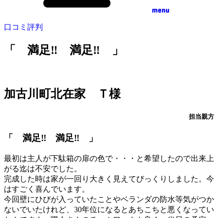
menu
口コミ評判
「 満足‼ 満足‼ 」
加古川町北在家 Ｔ様
担当親方
「 満足‼ 満足‼ 」
最初は主人が下駄箱の扉の色で・・・と希望したので出来上
がる迄は不安でした。
完成した時は家が一回り大きく見えてびっくりしました。今
はすごく喜んでいます。
今回壁にひびが入っていたことやベランダの防水等気がつか
ないでいたけれど、30年位になるとあちこちと悪くなってい