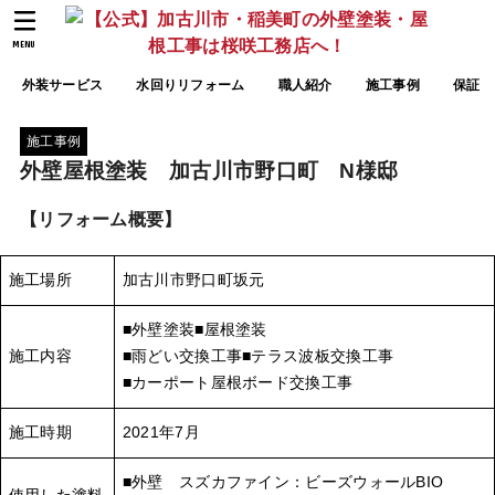
MENU
外装サービス
水回りリフォーム
職人紹介
施工事例
保証
施工事例
外壁屋根塗装 加古川市野口町 N様邸
【リフォーム概要】
施工場所
加古川市野口町坂元
■外壁塗装■屋根塗装
施工内容
■雨どい交換工事■テラス波板交換工事
■カーポート屋根ボード交換工事
施工時期
2021年7月
■外壁 スズカファイン：ビーズウォールBIO