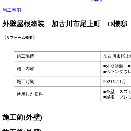
施工事例
外壁屋根塗装 加古川市尾上町 O様邸
【リフォーム概要】
施工場所
加古川市尾上
■外壁塗装 
施工内容
■ベランダウ
施工時期
2021年11月
■外壁 スズ
使用した塗料
■屋根 プレ
施工前(外壁)