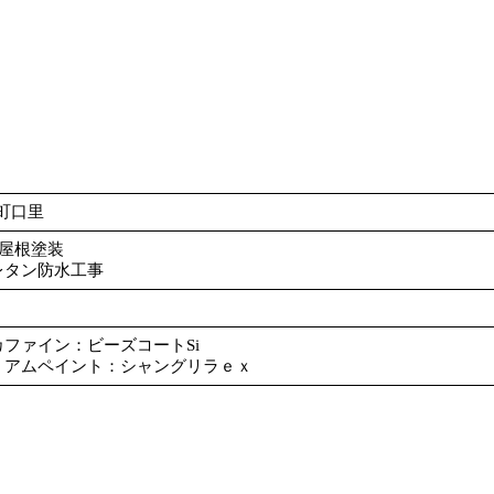
町口里
■屋根塗装
レタン防水工事
カファイン：ビーズコートSi
ミアムペイント：シャングリラｅｘ