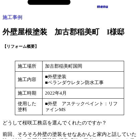
menu
施工事例
外壁屋根塗装 加古郡稲美町 I様邸
【リフォーム概要】
施工場所
加古郡稲美町国岡
■外壁塗装
施工内容
■ベランダウレタン防水工事
施工時期
2022年4月
使用した
■外壁 アステックペイント：リフ
塗料
ァインMS
どうして桜咲工務店を選んでくれたのですか？
前回、そろそろ外壁の塗装をせなあかんと家内と話していた