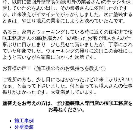
時、以前に数回外壁塗装(稲美町外の業者さん)のチラシを保
管していたのを思い出し、その業者さんに依頼したのです
が、出来映えがイマイチでがっかりしました。次に塗装する
ときは、やはり地元の業者にしようと決めていたんです。
ある日、家内とウォーキングしている時に近くの住宅街で桜
咲工務店さんの幕(足場カバー)の張ったお宅で職人さんの仕
事ぶりに目が止まり、少し見せて貰いましたが、丁寧にされ
ていた印象でした。ウォーキングの帰りに次はこの会社にし
ようと言いながら家路に向かった次第です。
お客様の声！（施工後の今のお気持ちを教えて）
ご近所の方も、少し日にちはかかったけど出来上がりがいい
なぁ、と言って下さいました。何と言っても職人さんの仕事
振りがよかったです。大変満足しています。
塗替えをお考えの方は、ぜひ塗装職人専門店の桜咲工務店を
お尋ねください。
施工事例
外壁塗装