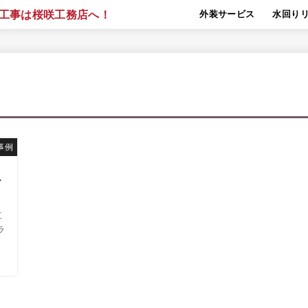
外装サービス
水回り
事例
外
工
ラ
壁