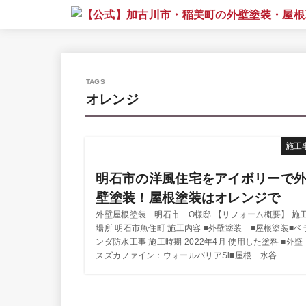
オレンジ
施工
明石市の洋風住宅をアイボリーで
壁塗装！屋根塗装はオレンジで
外壁屋根塗装 明石市 O様邸 【リフォーム概要】 施
場所 明石市魚住町 施工内容 ■外壁塗装 ■屋根塗装■ベ
ンダ防水工事 施工時期 2022年4月 使用した塗料 ■外
スズカファイン：ウォールバリアSi■屋根 水谷...